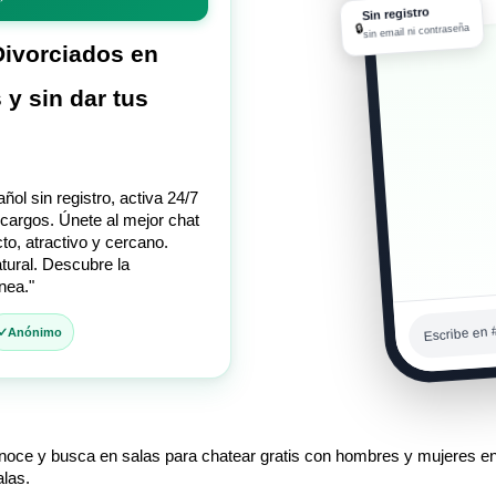
11:13 p. m.
Sin registro
🔒
sin email ni contraseña
Divorciados en
 y sin dar tus
ol sin registro, activa 24/7
 cargos. Únete al mejor chat
to, atractivo y cercano.
tural. Descubre la
nea."
Escribe en 
Anónimo
oce y busca en salas para chatear gratis con hombres y mujeres en e
alas.