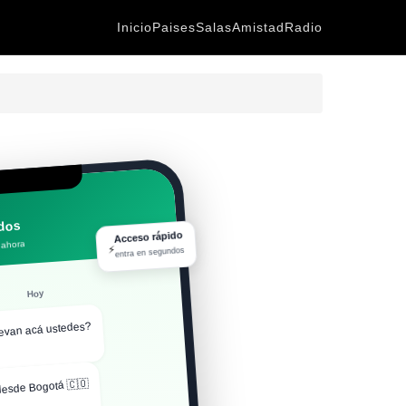
Inicio
Paises
Salas
Amistad
Radio
ados
Acceso rápido
⚡
 ahora
entra en segundos
Hoy
evan acá ustedes?
esde Bogotá 🇨🇴