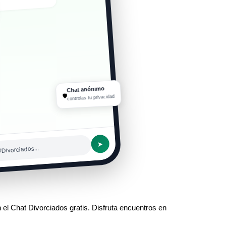
Chat anónimo
🛡
controlas tu privacidad
➤
#Divorciados...
l Chat Divorciados gratis. Disfruta encuentros en