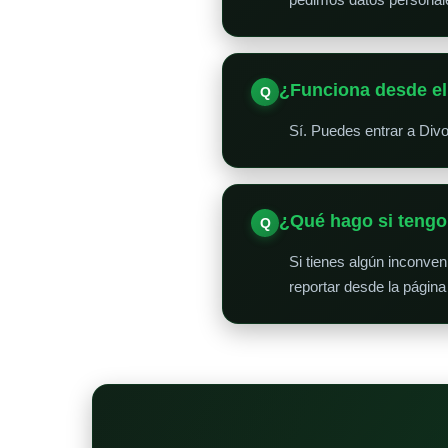
¿Funciona desde el
Sí. Puedes entrar a Div
¿Qué hago si teng
Si tienes algún inconve
reportar desde la página