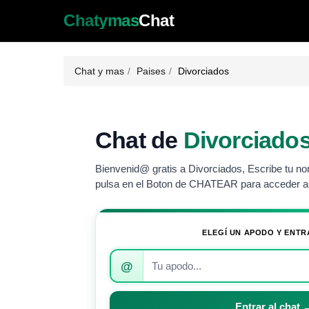
Chatymas
Chat
Chat y mas
Paises
Divorciados
Chat de
Divorciado
Bienvenid@ gratis a Divorciados, Escribe tu nom
pulsa en el Boton de CHATEAR para acceder al
ELEGÍ UN APODO Y ENTR
Introduce
@
tu
apodo
para
Entrar al chat 