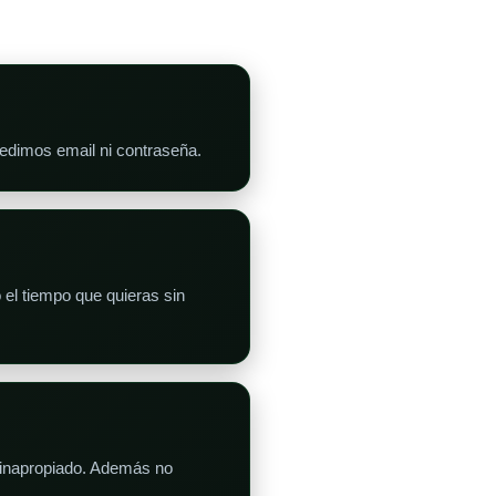
pedimos email ni contraseña.
 el tiempo que quieras sin
o inapropiado. Además no