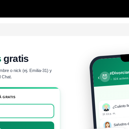
s
gratis
bre o nick (ej. Emilia-31) y
#Divorci
😈
‹
 Chat.
324 activos
Á GRATIS
¿Cuánto ll
11:13 p. m.
Saludos d
→