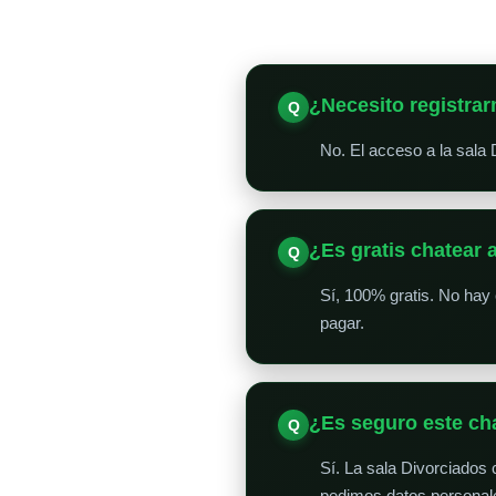
¿Necesito registrar
No. El acceso a la sala 
¿Es gratis chatear 
Sí, 100% gratis. No hay 
pagar.
¿Es seguro este ch
Sí. La sala Divorciados
pedimos datos personale