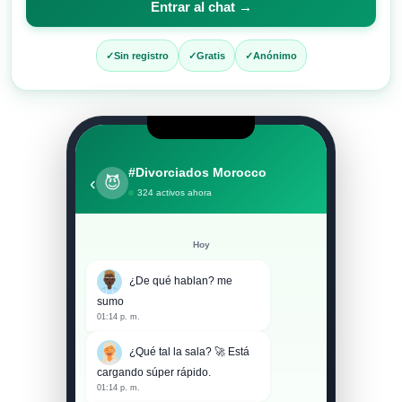
Entrar al chat →
entrar
al
Sin registro
Gratis
Anónimo
chat
#Divorciados Morocco
‹
😈
324 activos ahora
Hoy
¿De qué hablan? me
sumo
01:14 p. m.
¿Qué tal la sala? 🚀 Está
cargando súper rápido.
01:14 p. m.