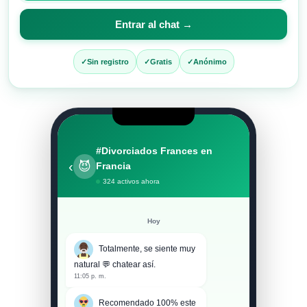
apodo
para
Entrar al chat →
entrar
al
Sin registro
Gratis
Anónimo
chat
#Divorciados Frances en
‹
😈
Francia
324 activos ahora
Hoy
Totalmente, se siente muy
natural 💬 chatear así.
11:05 p. m.
Recomendado 100% este