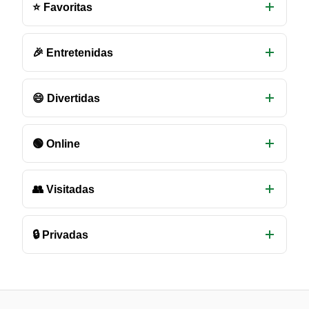
⭐ Favoritas
de
chat
disponibles
🎉 Entretenidas
😄 Divertidas
🟢 Online
👥 Visitadas
🔒 Privadas