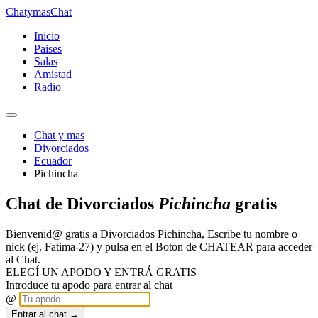
Chatymas
Chat
Inicio
Paises
Salas
Amistad
Radio
Chat y mas
Divorciados
Ecuador
Pichincha
Chat de Divorciados
Pichincha
gratis
Bienvenid@ gratis a Divorciados Pichincha, Escribe tu nombre o
nick (ej. Fatima-27) y pulsa en el Boton de CHATEAR para acceder
al Chat.
ELEGÍ UN APODO Y ENTRÁ GRATIS
Introduce tu apodo para entrar al chat
@
Entrar al chat →