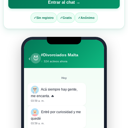
Entrar al chat →
entrar
al
Sin registro
Gratis
Anónimo
chat
#Divorciados Malta
‹
😈
324 activos ahora
Hoy
Acá siempre hay gente,
me encanta. 🔥
03:59 a. m.
Entré por curiosidad y me
quedé
03:59 a. m.