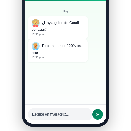
Hoy
¿Hay alguien de Cundi
por aquí?
12:36 p. m.
Recomendado 100% este
sitio
12:36 p. m.
➤
Escribe en #Veracruz...