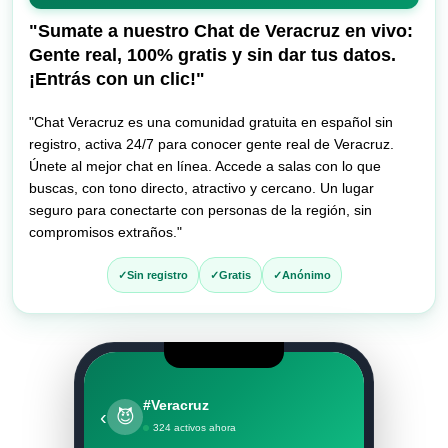
entrar
al
"Sumate a nuestro Chat de Veracruz en vivo:
chat
Gente real, 100% gratis y sin dar tus datos.
¡Entrás con un clic!"
"Chat Veracruz es una comunidad gratuita en español sin
registro, activa 24/7 para conocer gente real de Veracruz.
Únete al mejor chat en línea. Accede a salas con lo que
buscas, con tono directo, atractivo y cercano. Un lugar
seguro para conectarte con personas de la región, sin
compromisos extraños."
Sin registro
Gratis
Anónimo
#Veracruz
‹
😈
324 activos ahora