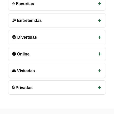
salas
⭐ Favoritas
de
chat
disponibles
🎉 Entretenidas
😄 Divertidas
🟢 Online
👥 Visitadas
🔒 Privadas