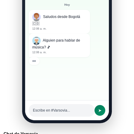
Hoy
Saludos desde Bogotá
🇨🇴
12:06 a. m.
Alguien para hablar de
música? 🎵
12:06 a. m.
➤
Escribe en #Varsovia...
Chat de Varsovia