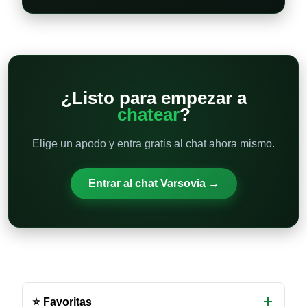
¿Listo para empezar a
chatear
?
Elige un apodo y entra gratis al chat ahora mismo.
Entrar al chat Varsovia →
Otras
salas
⭐ Favoritas