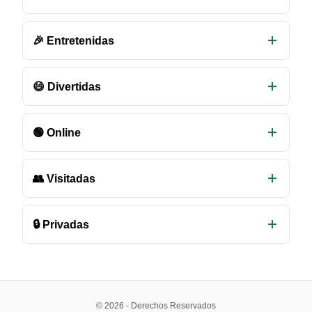
de
chat
disponibles
🎉 Entretenidas
😄 Divertidas
🟢 Online
👥 Visitadas
🔒 Privadas
© 2026 - Derechos Reservados