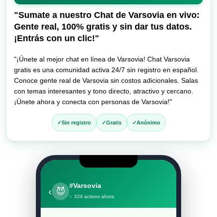
entrar
al
"Sumate a nuestro Chat de Varsovia en vivo:
chat
Gente real, 100% gratis y sin dar tus datos.
¡Entrás con un clic!"
"¡Únete al mejor chat en línea de Varsovia! Chat Varsovia
gratis es una comunidad activa 24/7 sin registro en español.
Conoce gente real de Varsovia sin costos adicionales. Salas
con temas interesantes y tono directo, atractivo y cercano.
¡Únete ahora y conecta con personas de Varsovia!"
Sin registro
Gratis
Anónimo
#Varsovia
‹
😈
324 activos ahora