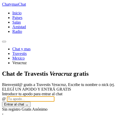
Chatymas
Chat
Inicio
Paises
Salas
Amistad
Radio
Chat y mas
Travestis
Mexico
Veracruz
Chat de Travestis
Veracruz
gratis
Bienvenid@ gratis a Travestis Veracruz, Escribe tu nombre o nick (
ELEGÍ UN APODO Y ENTRÁ GRATIS
Introduce tu apodo para entrar al chat
@
Entrar al chat →
Sin registro
Gratis
Anónimo
‹