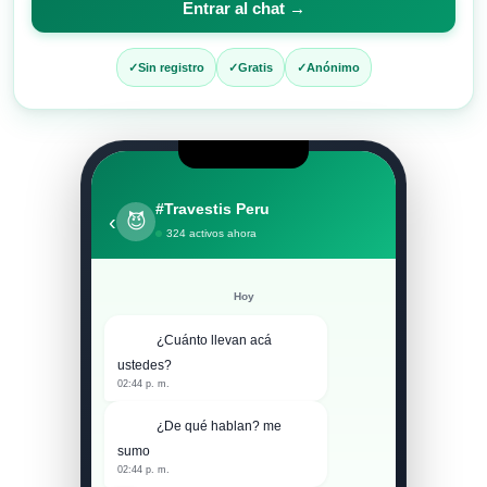
Entrar al chat →
entrar
al
Sin registro
Gratis
Anónimo
chat
#Travestis Peru
‹
😈
324 activos ahora
Hoy
¿Cuánto llevan acá
ustedes?
02:44 p. m.
¿De qué hablan? me
sumo
02:44 p. m.