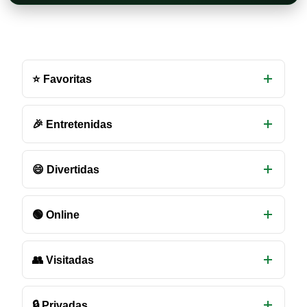
Otras
salas
⭐ Favoritas
de
chat
disponibles
🎉 Entretenidas
😄 Divertidas
🟢 Online
👥 Visitadas
🔒 Privadas