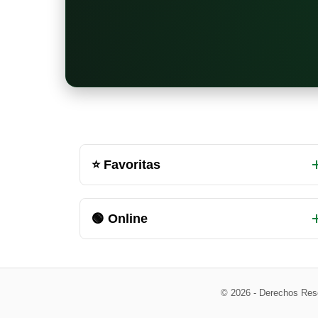
Otras
⭐ Favoritas
salas
de
🟢 Online
chat
disponibles
© 2026 - Derechos Res