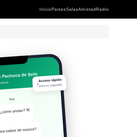
Inicio
Paises
Salas
Amistad
Radio
s Pachuca de Soto
Acceso rápido
 ahora
⚡
entra en segundos
Hoy
, ¿cómo andan? 👋
ara hablar de música?