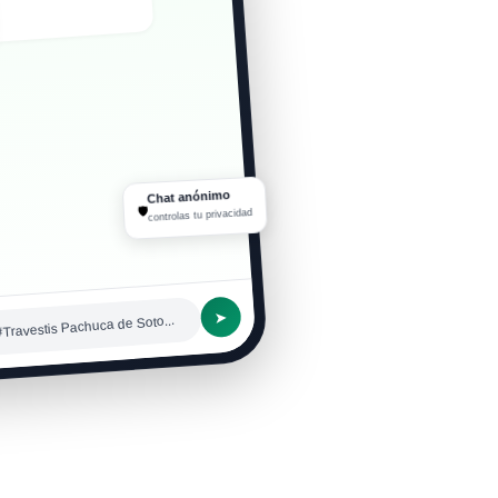
 que responden rápido
Chat anónimo
🛡
controlas tu privacidad
➤
#Travestis Pachuca de Soto...