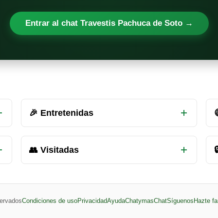
Entrar al chat Travestis Pachuca de Soto →
🎉 Entretenidas
👥 Visitadas

ervados
Condiciones de uso
Privacidad
Ayuda
ChatymasChat
Síguenos
Hazte fa