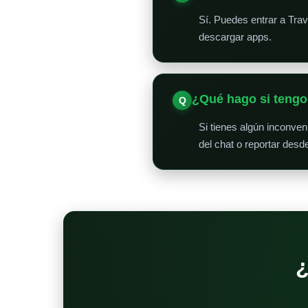
Sí. Puedes entrar a Tra
descargar apps.
¿Qué hago si teng
Si tienes algún inconve
del chat o reportar desd
¿