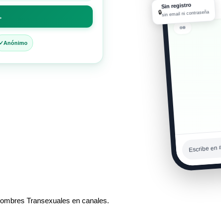
🎵
Sin registro
10:15 a. m.
🔒
sin email ni contraseña
→
Me gusta
Anónimo
⚡
10:15 a. m.
Escribe en 
 hombres Transexuales en canales.