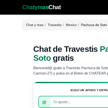
Chatymas
Chat
Chat y mas
Travestis
Mexico
Pachuca de Soto
Chat de Travestis
P
Soto
gratis
Bienvenid@ gratis a Travestis Pachuca de Soto,
Carmen-27) y pulsa en el Boton de CHATEAR p
ELEGÍ UN APODO Y ENTR
Introduce
@
tu
apodo