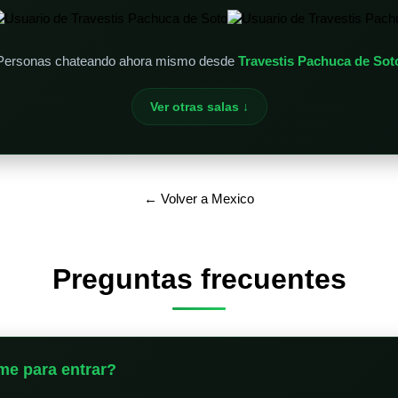
Personas chateando ahora mismo desde
Travestis Pachuca de Sot
Ver otras salas ↓
← Volver a Mexico
Preguntas frecuentes
me para entrar?