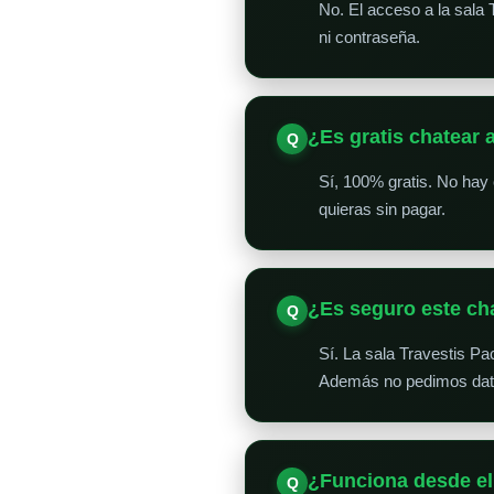
No. El acceso a la sala 
ni contraseña.
¿Es gratis chatear 
Sí, 100% gratis. No hay
quieras sin pagar.
¿Es seguro este ch
Sí. La sala Travestis P
Además no pedimos datos
¿Funciona desde el