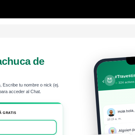
achuca de
#Travesti
😈
‹
324 activos
 Escribe tu nombre o nick (ej.
ara acceder al Chat.
Hola hola
Á GRATIS
10:15 a. m.
Alguien p