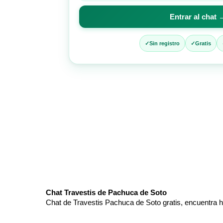
para
Entrar al chat 
entrar
al
chat
Sin registro
Gratis
Chat Travestis de Pachuca de Soto
Chat de Travestis Pachuca de Soto gratis, encuentra