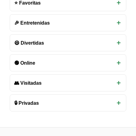
⭐ Favoritas
de
chat
disponibles
🎉 Entretenidas
😄 Divertidas
🟢 Online
👥 Visitadas
🔒 Privadas