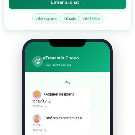
Entrar al chat →
entrar
al
Sin registro
Gratis
Anónimo
chat
#Travestis Choco
‹
😈
324 activos ahora
Hoy
¿Alguien despierto
todavía? 🌙
12:03 a. m.
Entré sin expectativas y
mira
12:03 a. m.