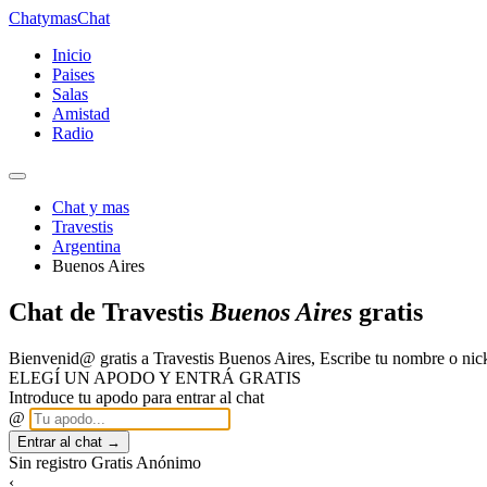
Chatymas
Chat
Inicio
Paises
Salas
Amistad
Radio
Chat y mas
Travestis
Argentina
Buenos Aires
Chat de Travestis
Buenos Aires
gratis
Bienvenid@ gratis a Travestis Buenos Aires, Escribe tu nombre o ni
ELEGÍ UN APODO Y ENTRÁ GRATIS
Introduce tu apodo para entrar al chat
@
Entrar al chat →
Sin registro
Gratis
Anónimo
‹