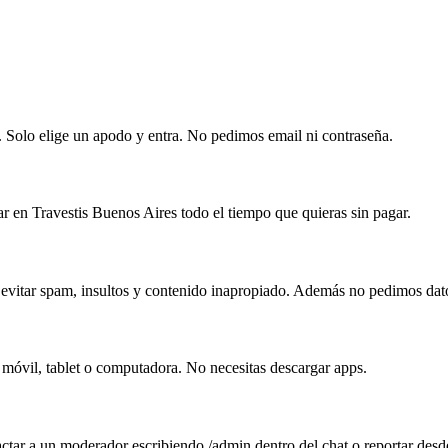
o. Solo elige un apodo y entra. No pedimos email ni contraseña.
ar en Travestis Buenos Aires todo el tiempo que quieras sin pagar.
 evitar spam, insultos y contenido inapropiado. Además no pedimos dato
 móvil, tablet o computadora. No necesitas descargar apps.
ctar a un moderador escribiendo /admin dentro del chat o reportar desd