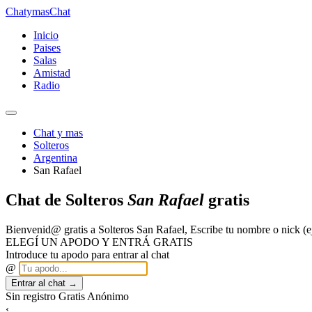
Chatymas
Chat
Inicio
Paises
Salas
Amistad
Radio
Chat y mas
Solteros
Argentina
San Rafael
Chat de Solteros
San Rafael
gratis
Bienvenid@ gratis a Solteros San Rafael, Escribe tu nombre o nick 
ELEGÍ UN APODO Y ENTRÁ GRATIS
Introduce tu apodo para entrar al chat
@
Entrar al chat →
Sin registro
Gratis
Anónimo
‹