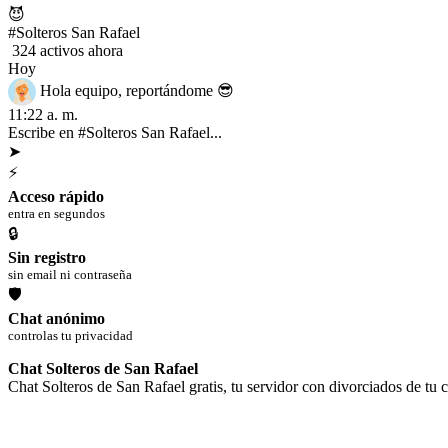
😈
#Solteros San Rafael
324 activos ahora
Hoy
Hola equipo, reportándome 😎
11:22 a. m.
Al fin un chat real ✨ sin tanta vuelta.
11:22 a. m.
Escribe en #Solteros San Rafael...
➤
⚡
Acceso rápido
entra en segundos
🔒
Sin registro
sin email ni contraseña
🛡
Chat anónimo
controlas tu privacidad
Chat Solteros de San Rafael
Chat Solteros de San Rafael gratis, tu servidor con divorciados de tu c