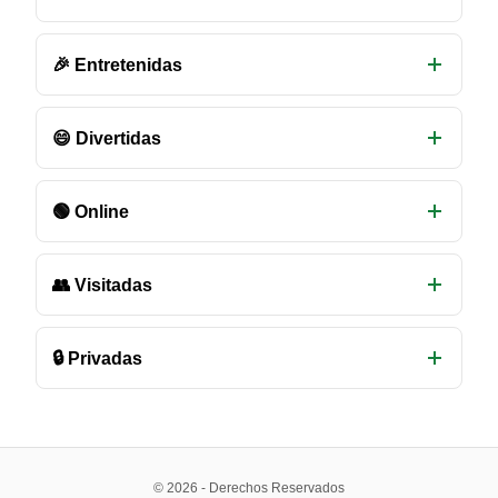
de
chat
disponibles
🎉 Entretenidas
😄 Divertidas
🟢 Online
👥 Visitadas
🔒 Privadas
© 2026 - Derechos Reservados