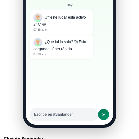
Hoy
Uff este lugar está activo
24/7 😂
07:38 a. m.
¿Qué tal la sala? 🚀 Está
cargando súper rápido.
07:38 a. m.
➤
Escribe en #Santander...
Chat de Santander