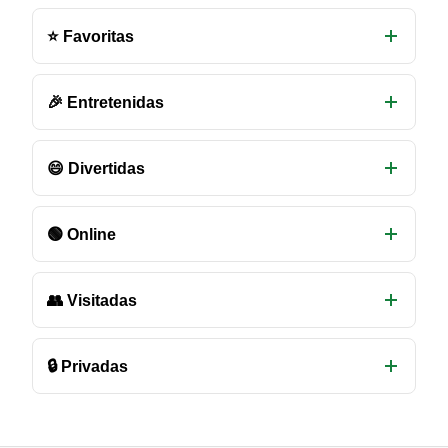
salas
⭐ Favoritas
de
chat
disponibles
🎉 Entretenidas
😄 Divertidas
🟢 Online
👥 Visitadas
🔒 Privadas