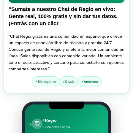
entrar
al
"Sumate a nuestro Chat de Regio en vivo:
chat
Gente real, 100% gratis y sin dar tus datos.
¡Entrás con un clic!"
"Chat Regio gratis es una comunidad en español que ofrece
un espacio de conexión libre de registro y gratuito 24/7.
Conoce gente real de Regio y únete a la mejor comunidad en
línea. Salas disponibles con contenido variado. Un ambiente
tono directo, atractivo y cercano para conectarte con quienes
compartes intereses."
Sin registro
Gratis
Anónimo
#Regio
‹
😈
324 activos ahora