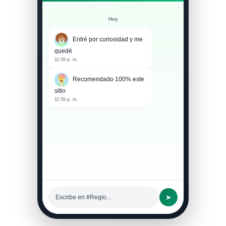
Hoy
Entré por curiosidad y me
quedé
11:59 p. m.
Recomendado 100% este
sitio
11:59 p. m.
➤
Escribe en #Regio...