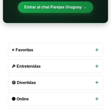
Entrar al chat Parejas Uruguay →
Otras
salas
⭐ Favoritas
de
chat
disponibles
🎉 Entretenidas
😄 Divertidas
🟢 Online