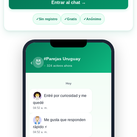
Entrar al chat →
entrar
al
Sin registro
Gratis
Anónimo
chat
#Parejas Uruguay
‹
😈
324 activos ahora
Hoy
Entré por curiosidad y me
quedé
04:52 a. m.
Me gusta que responden
rápido ⚡
04:52 a. m.