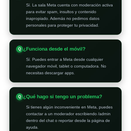
Sí. La sala Meta cuenta con moderación activa
para evitar spam, insultos y contenido
inapropiado. Además no pedimos datos
personales para proteger tu privacidad.
¿Funciona desde el móvil?
Sí. Puedes entrar a Meta desde cualquier
navegador móvil, tablet o computadora. No
necesitas descargar apps.
¿Qué hago si tengo un problema?
Si tienes algún inconveniente en Meta, puedes
contactar a un moderador escribiendo /admin
dentro del chat o reportar desde la página de
ayuda.