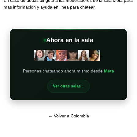
En caso de dudas dirigete a los moderadores de la sala Meta para
mas informacion y ayuda en linea para chatear.
Ahora en la sala
+
Personas chateando ahora mismo desde
Meta
Ver otras salas ↓
← Volver a Colombia