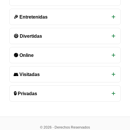
de
chat
disponibles
🎉 Entretenidas
😄 Divertidas
🟢 Online
👥 Visitadas
🔒 Privadas
© 2026 - Derechos Reservados