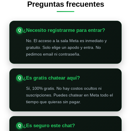
Preguntas frecuentes
¿Necesito registrarme para entrar?
No. El acceso a la sala Meta es inmediato y
gratuito. Solo elige un apodo y entra. No
pedimos email ni contraseña.
¿Es gratis chatear aquí?
Sí, 100% gratis. No hay costos ocultos ni
suscripciones. Puedes chatear en Meta todo el
tiempo que quieras sin pagar.
¿Es seguro este chat?