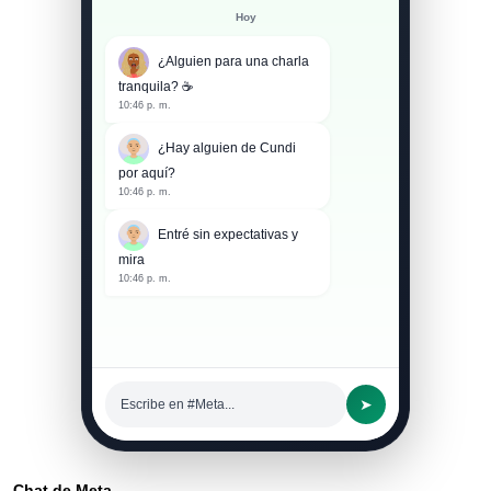
Hoy
¿Alguien para una charla
tranquila? ☕
10:46 p. m.
¿Hay alguien de Cundi
por aquí?
10:46 p. m.
Entré sin expectativas y
mira
10:46 p. m.
➤
Escribe en #Meta...
Chat de Meta