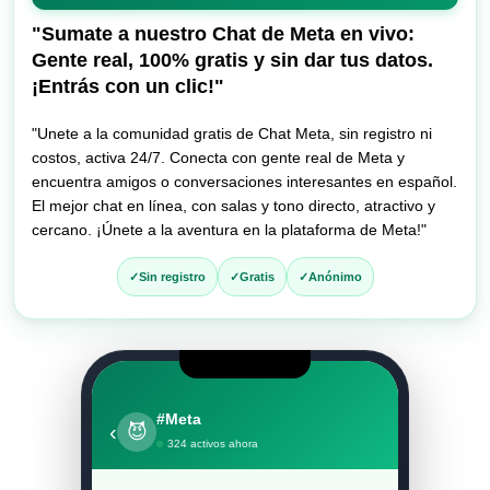
entrar
al
"Sumate a nuestro Chat de Meta en vivo:
chat
Gente real, 100% gratis y sin dar tus datos.
¡Entrás con un clic!"
"Unete a la comunidad gratis de Chat Meta, sin registro ni
costos, activa 24/7. Conecta con gente real de Meta y
encuentra amigos o conversaciones interesantes en español.
El mejor chat en línea, con salas y tono directo, atractivo y
cercano. ¡Únete a la aventura en la plataforma de Meta!"
Sin registro
Gratis
Anónimo
#Meta
‹
😈
324 activos ahora