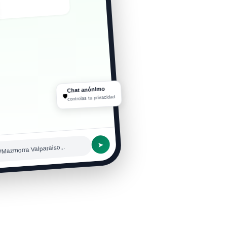
ué personajes hay acá
Chat anónimo
🛡
controlas tu privacidad
➤
#Mazmorra Valparaiso...