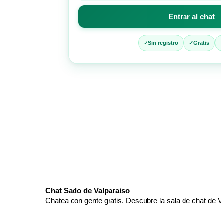
para
Entrar al chat 
entrar
al
chat
Sin registro
Gratis
Chat Sado de Valparaiso
Chatea con gente gratis. Descubre la sala de chat de V