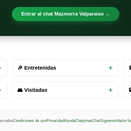
Entrar al chat Mazmorra Valparaiso →
🎉 Entretenidas
👥 Visitadas

ervados
Condiciones de uso
Privacidad
Ayuda
ChatymasChat
Síguenos
Hazte fa