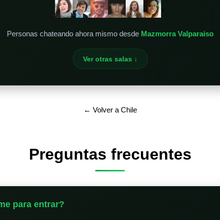
+
Personas chateando ahora mismo desde
Mazmorra Valparaiso
Ver otras salas ↓
← Volver a Chile
Preguntas frecuentes
me para entrar?