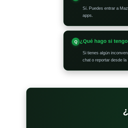
Sí. Puedes entrar a Maz
apps.
¿Qué hago si teng
Si tienes algún inconve
chat o reportar desde la
¿