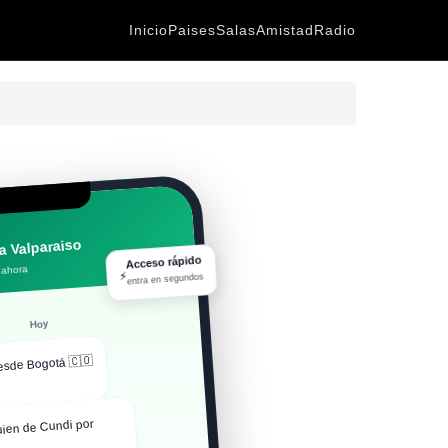
Inicio
Paises
Salas
Amistad
Radio
 Valparaiso
Acceso rápido
 ahora
⚡
entra en segundos
Hoy
esde Bogotá 🇨🇴
ien de Cundi por