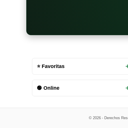
Otras
⭐ Favoritas
salas
de
🟢 Online
chat
disponibles
© 2026 - Derechos Res