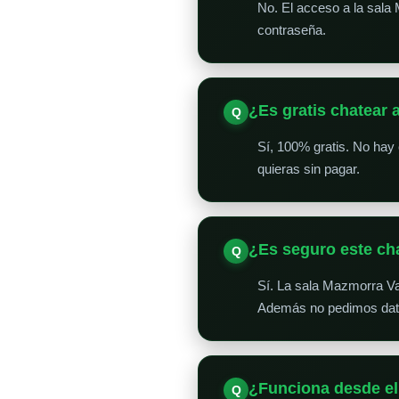
No. El acceso a la sala 
contraseña.
¿Es gratis chatear 
Sí, 100% gratis. No hay
quieras sin pagar.
¿Es seguro este ch
Sí. La sala Mazmorra Va
Además no pedimos datos
¿Funciona desde el