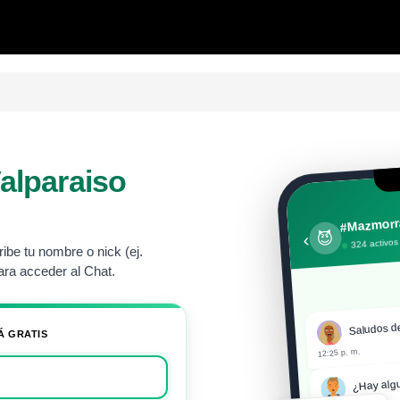
alparaiso
#Mazmorra
😈
‹
324 activos
be tu nombre o nick (ej.
ra acceder al Chat.
Saludos d
Á GRATIS
12:25 p. m.
¿Hay algu