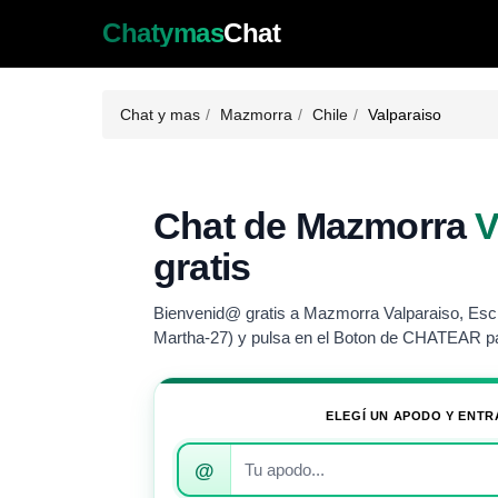
Chatymas
Chat
Chat y mas
Mazmorra
Chile
Valparaiso
Chat de Mazmorra
V
gratis
Bienvenid@ gratis a Mazmorra Valparaiso, Escri
Martha-27) y pulsa en el Boton de CHATEAR pa
ELEGÍ UN APODO Y ENTR
Introduce
@
tu
apodo