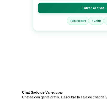
para
Entrar al chat 
entrar
al
chat
Sin registro
Gratis
Chat Sado de Valledupar
Chatea con gente gratis. Descubre la sala de chat de V