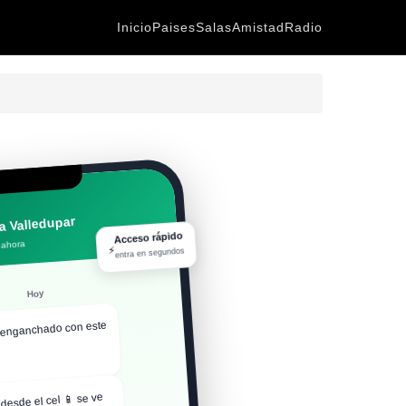
Inicio
Paises
Salas
Amistad
Radio
a Valledupar
Acceso rápido
 ahora
⚡
entra en segundos
Hoy
enganchado con este
desde el cel 📱 se ve