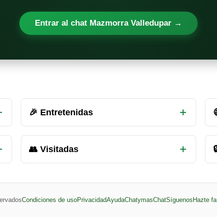
Entrar al chat Mazmorra Valledupar →
🎉 Entretenidas
👥 Visitadas

ervados
Condiciones de uso
Privacidad
Ayuda
ChatymasChat
Síguenos
Hazte fa