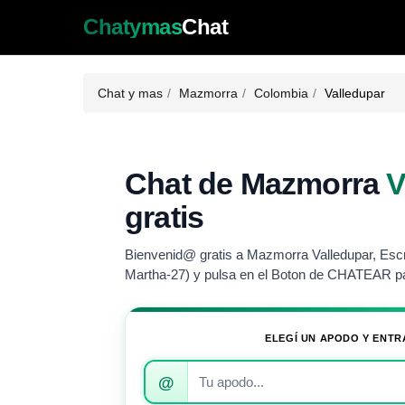
Chatymas
Chat
Chat y mas
Mazmorra
Colombia
Valledupar
Chat de Mazmorra
V
gratis
Bienvenid@ gratis a Mazmorra Valledupar, Escri
Martha-27) y pulsa en el Boton de CHATEAR pa
ELEGÍ UN APODO Y ENTR
Introduce
@
tu
apodo