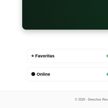
Otras
⭐ Favoritas
salas
de
🟢 Online
chat
disponibles
© 2026 - Derechos Res