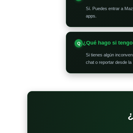
Sí. Puedes entrar a Maz
apps.
¿Qué hago si teng
Si tienes algún inconve
chat o reportar desde la
¿