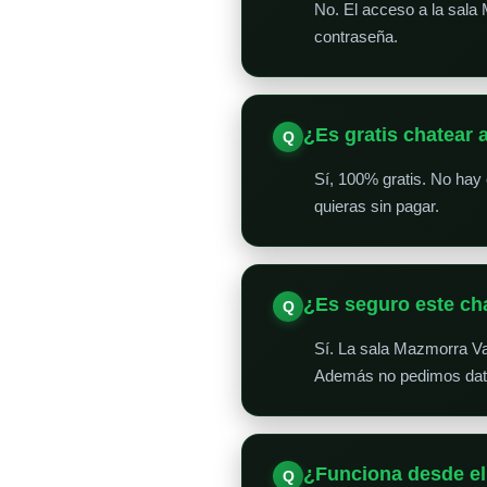
No. El acceso a la sala 
contraseña.
¿Es gratis chatear 
Sí, 100% gratis. No hay
quieras sin pagar.
¿Es seguro este ch
Sí. La sala Mazmorra Va
Además no pedimos datos
¿Funciona desde el