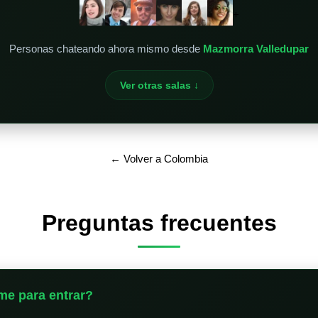
+
Personas chateando ahora mismo desde
Mazmorra Valledupar
Ver otras salas ↓
← Volver a Colombia
Preguntas frecuentes
me para entrar?