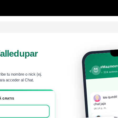
alledupar
#Mazmorr
😈
‹
324 activos
be tu nombre o nick (ej.
ra acceder al Chat.
Me quedé 
Á GRATIS
chat jaja
06:14 p. m.
Entrando 