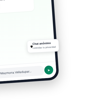
r curiosidad y me
Chat anónimo
🛡
controlas tu privacidad
➤
#Mazmorra Valledupar...