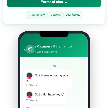
Entrar al chat →
entrar
al
Sin registro
Gratis
Anónimo
chat
#Mazmorra Paramaribo
‹
😈
324 activos ahora
Hoy
Qué buena onda hay acá
🔥
07:18 p. m.
Qué calor hace hoy 🥵
07:18 p. m.