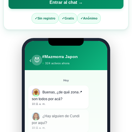
Entrar al chat →
entrar
al
Sin registro
Gratis
Anónimo
chat
#Mazmorra Japon
‹
😈
324 activos ahora
Hoy
Buenas, ¿de qué zona📍
son todos por acá?
10:11 a. m.
¿Hay alguien de Cundi
por aquí?
10:11 a. m.