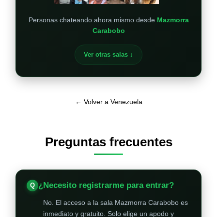
Personas chateando ahora mismo desde
Mazmorra
Carabobo
Ver otras salas ↓
← Volver a Venezuela
Preguntas frecuentes
¿Necesito registrarme para entrar?
No. El acceso a la sala Mazmorra Carabobo es
inmediato y gratuito. Solo elige un apodo y