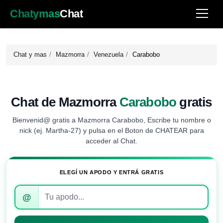
Chatymas
Chat
Chat y mas
Mazmorra
Venezuela
Carabobo
Chat de Mazmorra
Carabobo
gratis
Bienvenid@ gratis a Mazmorra Carabobo, Escribe tu nombre o
nick (ej. Martha-27) y pulsa en el Boton de CHATEAR para
acceder al Chat.
ELEGÍ UN APODO Y ENTRÁ GRATIS
Introduce
@
tu
apodo
para