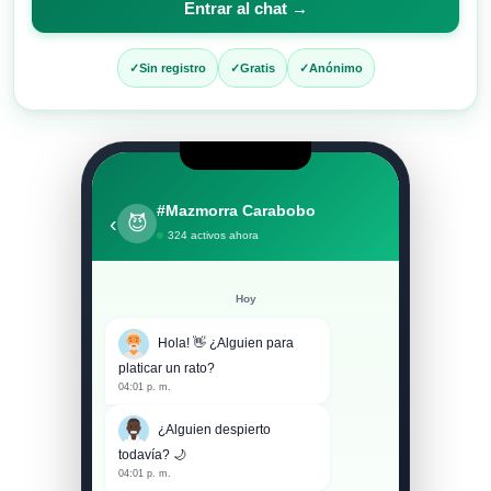
Entrar al chat →
entrar
al
Sin registro
Gratis
Anónimo
chat
#Mazmorra Carabobo
‹
😈
324 activos ahora
Hoy
Hola! 👋 ¿Alguien para
platicar un rato?
04:01 p. m.
¿Alguien despierto
todavía? 🌙
04:01 p. m.