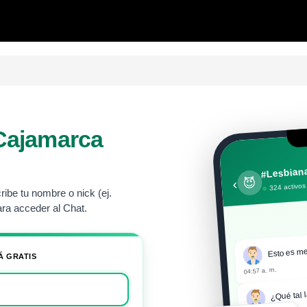
Cajamarca
#Lesbian
😈
‹
324 activos
ibe tu nombre o nick (ej.
ra acceder al Chat.
Esto es me
Á GRATIS
04:57 a. m.
¿Qué tal l