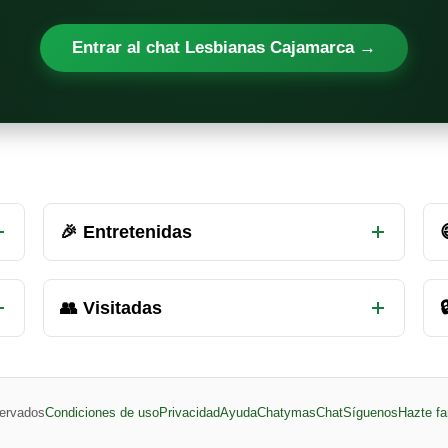
Entrar al chat Lesbianas Cajamarca →
🎉 Entretenidas
👥 Visitadas

ervados
Condiciones de uso
Privacidad
Ayuda
ChatymasChat
Síguenos
Hazte fa