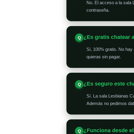
No. El acceso a la sala 
contraseña.
¿Es gratis chatear 
Sí, 100% gratis. No hay
quieras sin pagar.
¿Es seguro este ch
Sí. La sala Lesbianas C
Además no pedimos datos
¿Funciona desde el