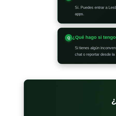
Sí. Puedes entrar a Les
apps.
¿Qué hago si teng
Si tienes algún inconve
chat o reportar desde la
¿