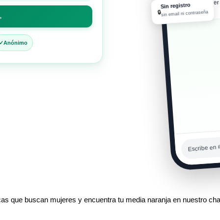
cargando súper 
Sin registro
04:57 a. m.
🔒
sin email ni contraseña
→
Anónimo
Escribe en 
as que buscan mujeres y encuentra tu media naranja en nuestro cha