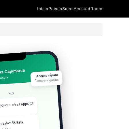
Inicio
Paises
Salas
Amistad
Radio
as Cajamarca
Acceso rápido
 ahora
⚡
entra en segundos
Hoy
jor que otras apps 😏
a sala? 🚀 Está