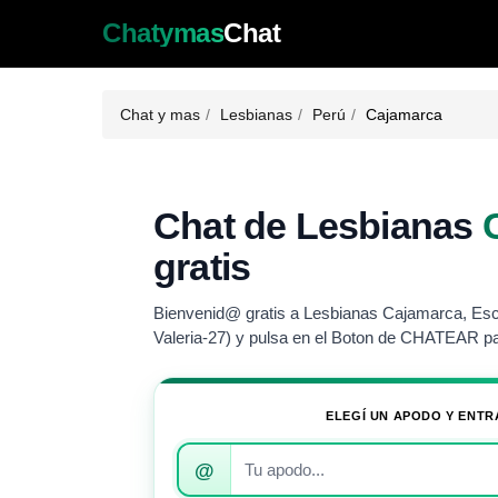
Chatymas
Chat
Chat y mas
Lesbianas
Perú
Cajamarca
Chat de Lesbianas
gratis
Bienvenid@ gratis a Lesbianas Cajamarca, Escr
Valeria-27) y pulsa en el Boton de CHATEAR pa
ELEGÍ UN APODO Y ENTR
Introduce
@
tu
apodo