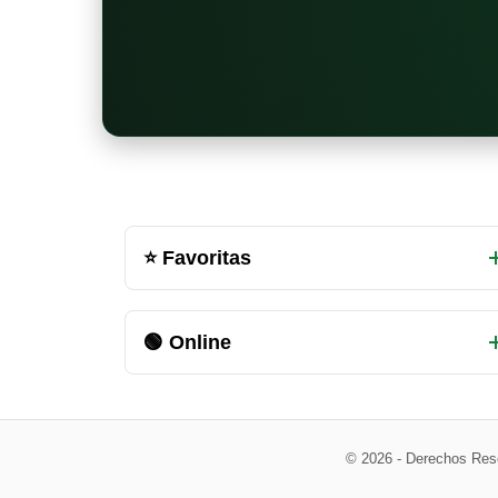
Otras
⭐ Favoritas
salas
de
🟢 Online
chat
disponibles
© 2026 - Derechos Res