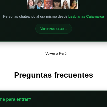
+
Personas chateando ahora mismo desde
Lesbianas Cajamarca
Ver otras salas ↓
← Volver a Perú
Preguntas frecuentes
me para entrar?