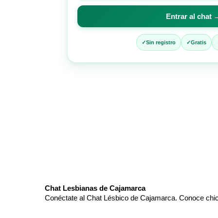
para
Entrar al chat 
entrar
al
chat
Sin registro
Gratis
Chat Lesbianas de Cajamarca
Conéctate al Chat Lésbico de Cajamarca. Conoce chic