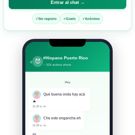
Entrar al chat →
entrar
al
Sin registro
Gratis
Anónimo
chat
#Hispano Puerto Rico
‹
😈
324 activos ahora
Hoy
Qué buena onda hay acá
🔥
11:20 a. m.
Che esto engancha eh
11:20 a. m.