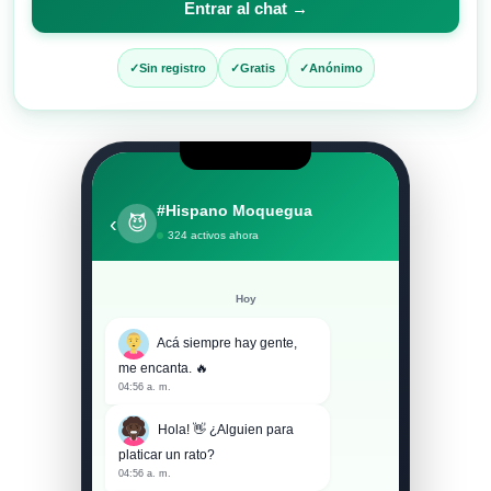
Entrar al chat →
entrar
al
Sin registro
Gratis
Anónimo
chat
#Hispano Moquegua
‹
😈
324 activos ahora
Hoy
Acá siempre hay gente,
me encanta. 🔥
04:56 a. m.
Hola! 👋 ¿Alguien para
platicar un rato?
04:56 a. m.