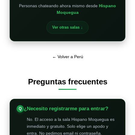
Personas chateando ahora mismo desde
Hispano
Moquegua
Ver otras salas ↓
← Volver a Perú
Preguntas frecuentes
¿Necesito registrarme para entrar?
No. El acceso a la sala Hispano Moquegua es
inmediato y gratuito. Solo elige un apodo y
entra. No pedimos email ni contraseña.