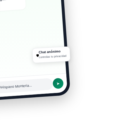
Chat anónimo
🛡
controlas tu privacidad
➤
#Hispano Monteria...