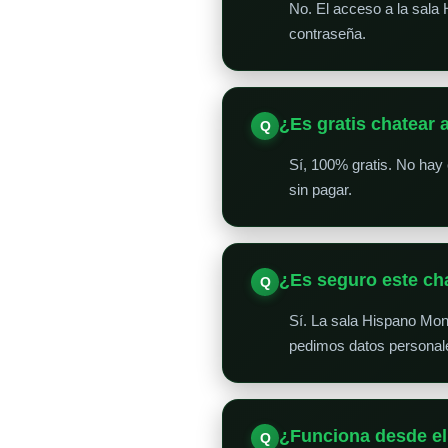
No. El acceso a la sala 
contraseña.
¿Es gratis chatear 
Sí, 100% gratis. No hay
sin pagar.
¿Es seguro este ch
Sí. La sala Hispano Mon
pedimos datos personale
¿Funciona desde el