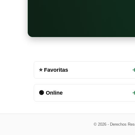
Otras
⭐ Favoritas
salas
de
🟢 Online
chat
disponibles
© 2026 - Derechos Res