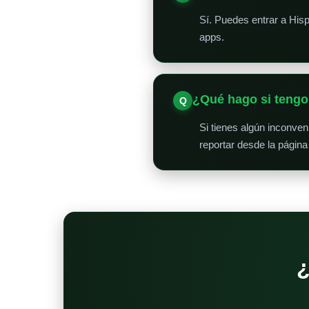
Sí. Puedes entrar a His
apps.
¿Qué hago si teng
Si tienes algún inconve
reportar desde la página
¿