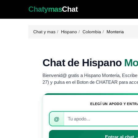
Chatymas
Chat
Chat y mas
Hispano
Colombia
Monteria
Chat de Hispano
Mo
Bienvenid@ gratis a Hispano Monteria, Escribe 
27) y pulsa en el Boton de CHATEAR para acce
ELEGÍ UN APODO Y ENTR
Introduce
@
tu
apodo
para
Entrar al chat 