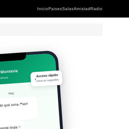
Inicio
Paises
Salas
Amistad
Radio
 Monteria
Acceso rápido
 ahora
⚡
entra en segundos
Hoy
de qué zona📍son
gente linda ✨