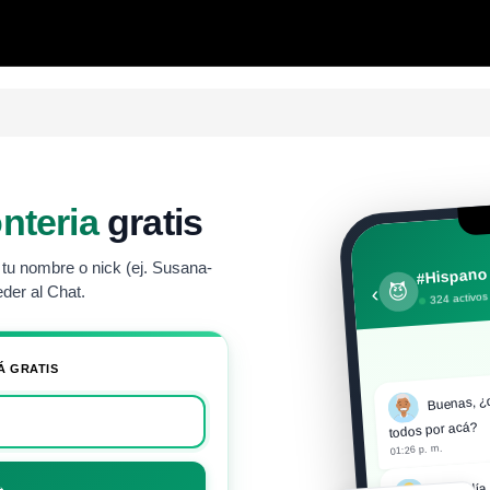
nteria
gratis
tu nombre o nick (ej. Susana-
#Hispano
😈
‹
der al Chat.
324 activos
Á GRATIS
Buenas, ¿
todos por acá?
01:26 p. m.
Buen día 
→