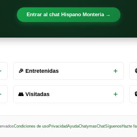
Entrar al chat Hispano Monteria →
🎉 Entretenidas
👥 Visitadas

ervados
Condiciones de uso
Privacidad
Ayuda
ChatymasChat
Síguenos
Hazte fa