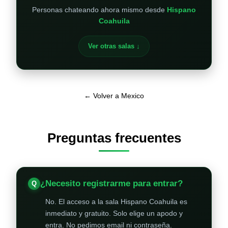
Personas chateando ahora mismo desde
Hispano
Coahuila
Ver otras salas ↓
← Volver a Mexico
Preguntas frecuentes
¿Necesito registrarme para entrar?
No. El acceso a la sala Hispano Coahuila es
inmediato y gratuito. Solo elige un apodo y
entra. No pedimos email ni contraseña.