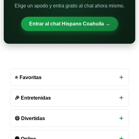
Elige un apodo y entra gratis al chat ahora mismo.
Entrar al chat Hispano Coahuila →
Otras
salas
⭐ Favoritas
de
chat
disponibles
🎉 Entretenidas
😄 Divertidas
🟢 Online