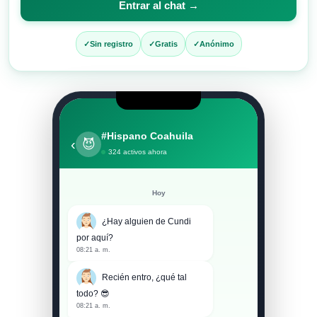
Entrar al chat →
entrar
al
Sin registro
Gratis
Anónimo
chat
#Hispano Coahuila
‹
😈
324 activos ahora
Hoy
¿Hay alguien de Cundi
por aquí?
08:21 a. m.
Recién entro, ¿qué tal
todo? 😎
08:21 a. m.