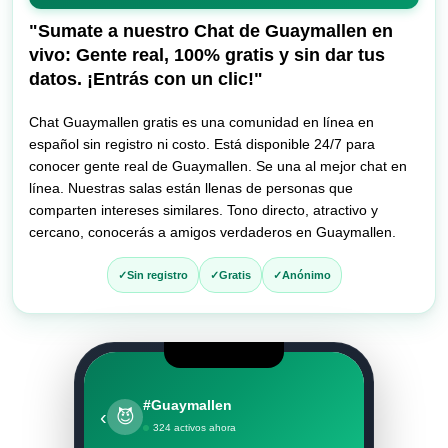
entrar
al
"Sumate a nuestro Chat de Guaymallen en
chat
vivo: Gente real, 100% gratis y sin dar tus
datos. ¡Entrás con un clic!"
Chat Guaymallen gratis es una comunidad en línea en
español sin registro ni costo. Está disponible 24/7 para
conocer gente real de Guaymallen. Se una al mejor chat en
línea. Nuestras salas están llenas de personas que
comparten intereses similares. Tono directo, atractivo y
cercano, conocerás a amigos verdaderos en Guaymallen.
Sin registro
Gratis
Anónimo
#Guaymallen
‹
😈
324 activos ahora