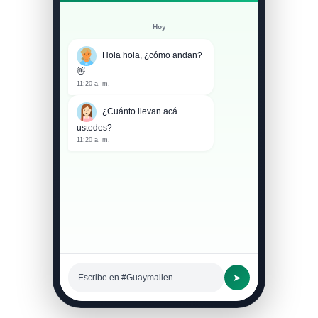
Hoy
Hola hola, ¿cómo andan?
👋
11:20 a. m.
¿Cuánto llevan acá
ustedes?
11:20 a. m.
➤
Escribe en #Guaymallen...