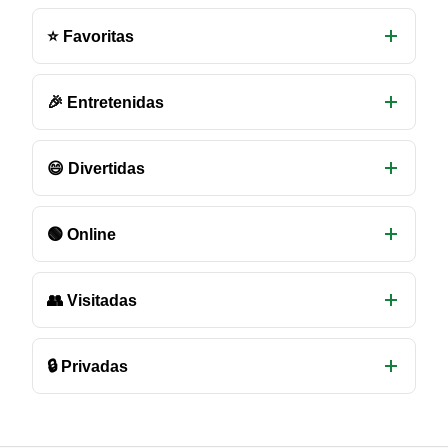
salas
⭐ Favoritas
de
chat
disponibles
🎉 Entretenidas
😄 Divertidas
🟢 Online
👥 Visitadas
🔒 Privadas