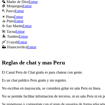
🦜 Madre de Dios
Entrar
🍇 Moquegua
Entrar
⛏ Pasco
Entrar
☀ Piura
Entrar
🚣 Puno
Entrar
☕ San Martin
Entrar
🌺 Tacna
Entrar
🏝 Tumbes
Entrar
🛶 Ucayali
Entrar
🏜 Huancavelica
Entrar
Reglas de chat y mas Peru
El Canal Peru de Chat gratis es para chatear con gente.
Es un chat publico Peru gratis y sin registro.
No escribas en mayuscula, se considera gritar en sala Peru en linea.
No se permite facilitar informacion de terceros, ni en sala Peru ni en p
Se respetuoso y comportate con el resto de usuarios de forma educada,