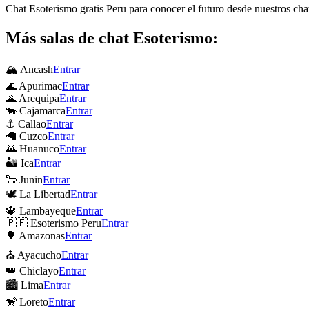
Chat Esoterismo gratis Peru para conocer el futuro desde nuestros cha
Más salas de chat Esoterismo:
🏔 Ancash
Entrar
🌊 Apurimac
Entrar
🌋 Arequipa
Entrar
🐄 Cajamarca
Entrar
⚓ Callao
Entrar
🦙 Cuzco
Entrar
🌄 Huanuco
Entrar
🏜 Ica
Entrar
🐑 Junin
Entrar
🕊 La Libertad
Entrar
🔱 Lambayeque
Entrar
🇵🇪 Esoterismo Peru
Entrar
🌳 Amazonas
Entrar
⛪ Ayacucho
Entrar
👑 Chiclayo
Entrar
🏙 Lima
Entrar
🐒 Loreto
Entrar