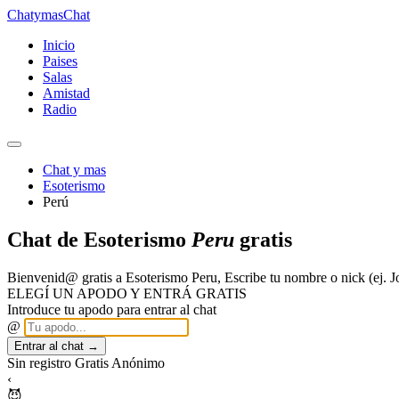
Chatymas
Chat
Inicio
Paises
Salas
Amistad
Radio
Chat y mas
Esoterismo
Perú
Chat de Esoterismo
Peru
gratis
Bienvenid@ gratis a Esoterismo Peru, Escribe tu nombre o nick (ej.
ELEGÍ UN APODO Y ENTRÁ GRATIS
Introduce tu apodo para entrar al chat
@
Entrar al chat →
Sin registro
Gratis
Anónimo
‹
😈