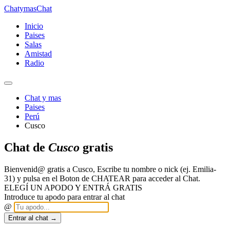
Chatymas
Chat
Inicio
Paises
Salas
Amistad
Radio
Chat y mas
Paises
Perú
Cusco
Chat de
Cusco
gratis
Bienvenid@ gratis a Cusco, Escribe tu nombre o nick (ej. Emilia-
31) y pulsa en el Boton de CHATEAR para acceder al Chat.
ELEGÍ UN APODO Y ENTRÁ GRATIS
Introduce tu apodo para entrar al chat
@
Entrar al chat →