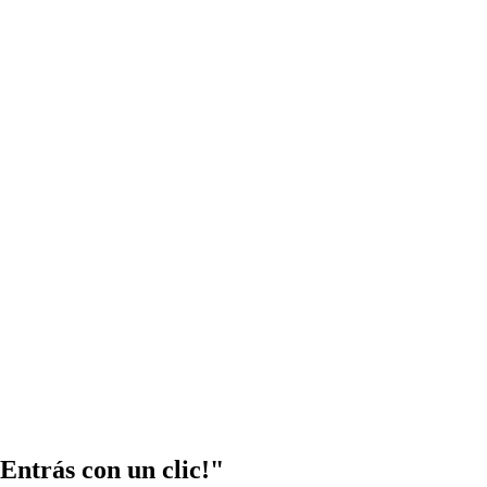
Entrás con un clic!"