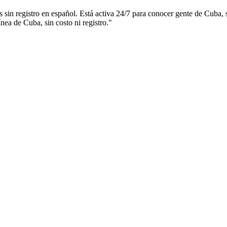
 sin registro en español. Está activa 24/7 para conocer gente de Cuba, 
nea de Cuba, sin costo ni registro."