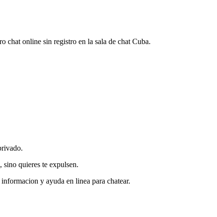
 chat online sin registro en la sala de chat Cuba.
privado.
 sino quieres te expulsen.
 informacion y ayuda en linea para chatear.