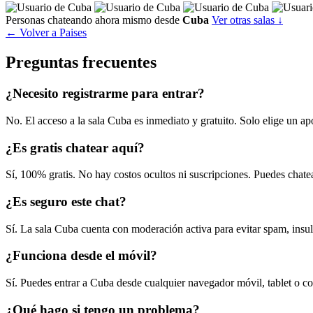
Ahora en la sala
Personas chateando ahora mismo desde
Cuba
Ver otras salas ↓
← Volver a Paises
Preguntas frecuentes
¿Necesito registrarme para entrar?
No. El acceso a la sala Cuba es inmediato y gratuito. Solo elige un a
¿Es gratis chatear aquí?
Sí, 100% gratis. No hay costos ocultos ni suscripciones. Puedes chate
¿Es seguro este chat?
Sí. La sala Cuba cuenta con moderación activa para evitar spam, insu
¿Funciona desde el móvil?