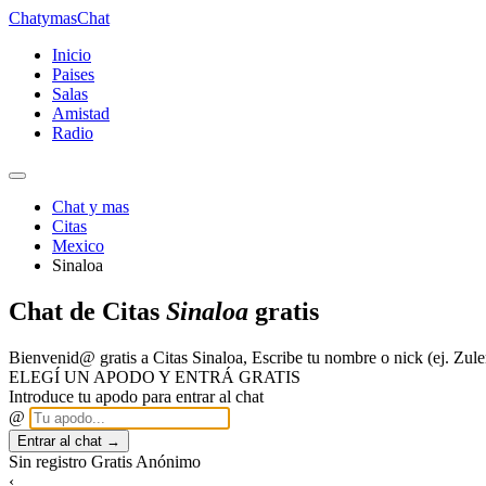
Chatymas
Chat
Inicio
Paises
Salas
Amistad
Radio
Chat y mas
Citas
Mexico
Sinaloa
Chat de Citas
Sinaloa
gratis
Bienvenid@ gratis a Citas Sinaloa, Escribe tu nombre o nick (ej. Z
ELEGÍ UN APODO Y ENTRÁ GRATIS
Introduce tu apodo para entrar al chat
@
Entrar al chat →
Sin registro
Gratis
Anónimo
‹