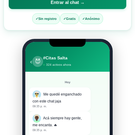
Entrar al chat →
entrar
al
Sin registro
Gratis
Anónimo
chat
#Citas Salta
‹
😈
324 activos ahora
Hoy
Me quedé enganchado
con este chat jaja
09:35 p. m.
Acá siempre hay gente,
me encanta. 🔥
09:35 p. m.