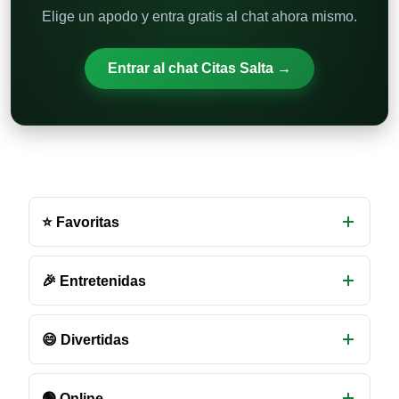
Elige un apodo y entra gratis al chat ahora mismo.
Entrar al chat Citas Salta →
Otras
salas
⭐ Favoritas
de
chat
disponibles
🎉 Entretenidas
😄 Divertidas
🟢 Online