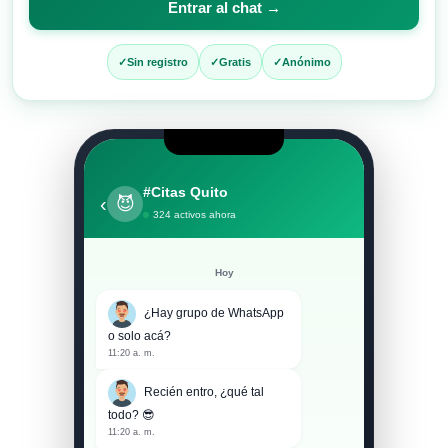
Entrar al chat →
entrar
al
Sin registro
Gratis
Anónimo
chat
#Citas Quito
‹
😈
324 activos ahora
Hoy
¿Hay grupo de WhatsApp
o solo acá?
11:20 a. m.
Recién entro, ¿qué tal
todo? 😎
11:20 a. m.