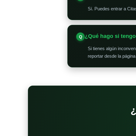
Sí. Puedes entrar a Cit
¿Qué hago si teng
Si tienes algún inconve
reportar desde la página
¿