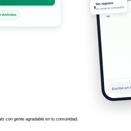
Sin registro
06:45 p. m.
🔒
sin email ni contraseña
Anónimo
Hola hol
06:45 p. m.
Escribe en #
ats con gente agradable en tu comunidad.