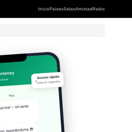
Inicio
Paises
Salas
Amistad
Radio
nterrey
Acceso rápido
⚡
 ahora
entra en segundos
Hoy
hat real ✨ sin tanta
po, reportándome 😎