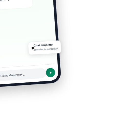
a, ¿cómo andan? 👋
Chat anónimo
🛡
controlas tu privacidad
➤
Citas Monterrey...