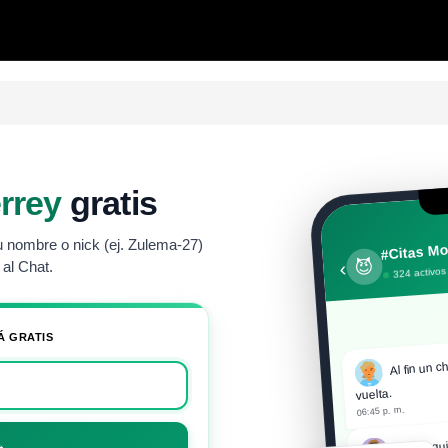
rrey
gratis
u nombre o nick (ej. Zulema-27)
#Citas Mo
😈
‹
al Chat.
324 activos
Á GRATIS
Al fin un c
vuelta.
06:45 p. m.
Hola equi
→