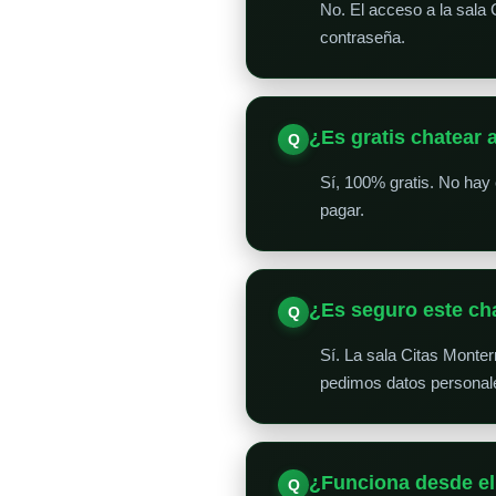
No. El acceso a la sala 
contraseña.
¿Es gratis chatear 
Sí, 100% gratis. No hay 
pagar.
¿Es seguro este ch
Sí. La sala Citas Monte
pedimos datos personale
¿Funciona desde el