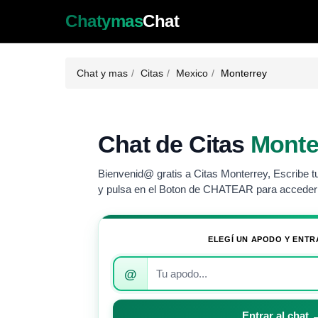
Chatymas
Chat
Chat y mas
Citas
Mexico
Monterrey
Chat de Citas
Monte
Bienvenid@ gratis a Citas Monterrey, Escribe t
y pulsa en el Boton de CHATEAR para acceder 
ELEGÍ UN APODO Y ENTR
Introduce
@
tu
apodo
para
Entrar al chat 