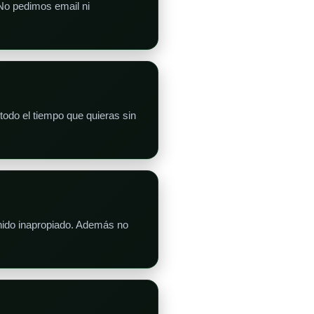
 No pedimos email ni
todo el tiempo que quieras sin
enido inapropiado. Además no