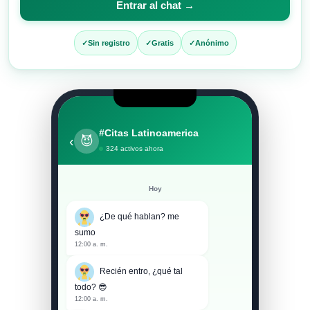
Entrar al chat →
entrar
al
Sin registro
Gratis
Anónimo
chat
#Citas Latinoamerica
‹
😈
324 activos ahora
Hoy
¿De qué hablan? me
sumo
12:00 a. m.
Recién entro, ¿qué tal
todo? 😎
12:00 a. m.