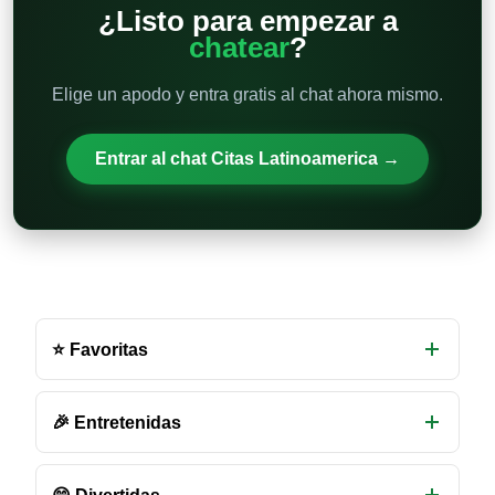
¿Listo para empezar a
chatear
?
Elige un apodo y entra gratis al chat ahora mismo.
Entrar al chat Citas Latinoamerica →
Otras
salas
⭐ Favoritas
de
chat
disponibles
🎉 Entretenidas