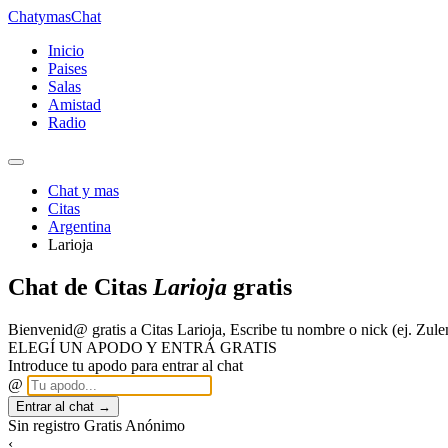
Chatymas
Chat
Inicio
Paises
Salas
Amistad
Radio
Chat y mas
Citas
Argentina
Larioja
Chat de Citas
Larioja
gratis
Bienvenid@ gratis a Citas Larioja, Escribe tu nombre o nick (ej. Z
ELEGÍ UN APODO Y ENTRÁ GRATIS
Introduce tu apodo para entrar al chat
@
Entrar al chat →
Sin registro
Gratis
Anónimo
‹