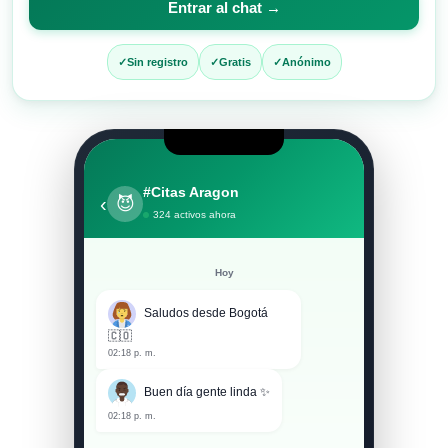
Entrar al chat →
entrar
al
Sin registro
Gratis
Anónimo
chat
#Citas Aragon
‹
😈
324 activos ahora
Hoy
Saludos desde Bogotá
🇨🇴
02:18 p. m.
Buen día gente linda ✨
02:18 p. m.