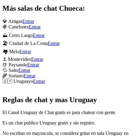
Más salas de chat Chueca:
💎 Artigas
Entrar
🍇 Canelones
Entrar
⛰ Cerro Largo
Entrar
🏖 Ciudad de La Costa
Entrar
🏘 Melo
Entrar
⚓ Montevideo
Entrar
🍺 Paysandu
Entrar
💦 Salto
Entrar
🌾 Soriano
Entrar
🇺🇾 Uruguayo
Entrar
Reglas de chat y mas Uruguay
El Canal Uruguay de Chat gratis es para chatear con gente.
Es un chat publico Uruguay gratis y sin registro.
No escribas en mayuscula, se considera gritar en sala Uruguay en