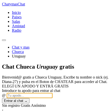
Chatymas
Chat
Inicio
Paises
Salas
Amistad
Radio
Chat y mas
Chueca
Uruguay
Chat Chueca
Uruguay
gratis
Bienvenid@ gratis a Chueca Uruguay, Escribe tu nombre o nick (ej.
Diana-27) y pulsa en el Boton de CHATEAR para acceder al Chat.
ELEGÍ UN APODO Y ENTRÁ GRATIS
Introduce tu apodo para entrar al chat
@
Entrar al chat →
Sin registro
Gratis
Anónimo
‹