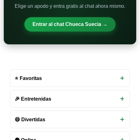
Elige un apodo y entra gratis al chat ahora mismo.
Entrar al chat Chueca Suecia →
Otras
salas
⭐ Favoritas
de
chat
disponibles
🎉 Entretenidas
😄 Divertidas