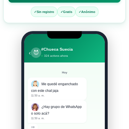
entrar
al
Sin registro
Gratis
Anónimo
chat
#Chueca Suecia
‹
😈
324 activos ahora
Hoy
Me quedé enganchado
con este chat jaja
11:50 a. m.
¿Hay grupo de WhatsApp
o solo acá?
11:50 a. m.