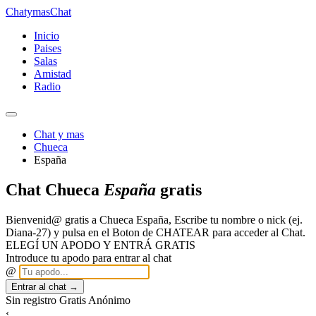
Chatymas
Chat
Inicio
Paises
Salas
Amistad
Radio
Chat y mas
Chueca
España
Chat Chueca
España
gratis
Bienvenid@ gratis a Chueca España, Escribe tu nombre o nick (ej.
Diana-27) y pulsa en el Boton de CHATEAR para acceder al Chat.
ELEGÍ UN APODO Y ENTRÁ GRATIS
Introduce tu apodo para entrar al chat
@
Entrar al chat →
Sin registro
Gratis
Anónimo
‹