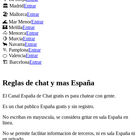
🏛 Madrid
Entrar
🏖 Mallorca
Entrar
🌊 Mar Menor
Entrar
🏰 Melilla
Entrar
🐴 Menorca
Entrar
🍋 Murcia
Entrar
🐂 Navarra
Entrar
🏃 Pamplona
Entrar
🍊 Valencia
Entrar
🏗 Barcelona
Entrar
Reglas de chat y mas España
El Canal España de Chat gratis es para chatear con gente.
Es un chat publico España gratis y sin registro.
No escribas en mayuscula, se considera gritar en sala España en
linea.
No se permite facilitar informacion de terceros, ni en sala España ni
en privado.