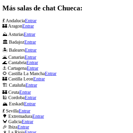
Más salas de chat Chueca:
💃 Andalucia
Entrar
🏰 Aragon
Entrar
⛰ Asturias
Entrar
🏛 Badajoz
Entrar
🏝 Baleares
Entrar
🌋 Canarias
Entrar
🌊 Cantabria
Entrar
⚓ Cartagena
Entrar
🌻 Castilla La Mancha
Entrar
🏰 Castilla Leon
Entrar
🏗 Cataluña
Entrar
🏰 Ceuta
Entrar
🕌 Cordoba
Entrar
🏔 Euskadi
Entrar
💃 Sevilla
Entrar
🌳 Extremadura
Entrar
🦀 Galicia
Entrar
🎉 Ibiza
Entrar
🍷 La Rioja
Entrar