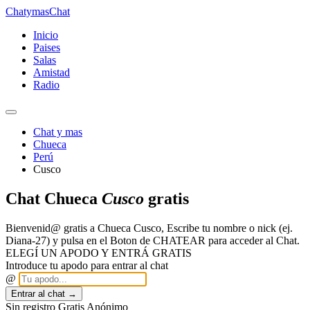
Chatymas
Chat
Inicio
Paises
Salas
Amistad
Radio
Chat y mas
Chueca
Perú
Cusco
Chat Chueca
Cusco
gratis
Bienvenid@ gratis a Chueca Cusco, Escribe tu nombre o nick (ej.
Diana-27) y pulsa en el Boton de CHATEAR para acceder al Chat.
ELEGÍ UN APODO Y ENTRÁ GRATIS
Introduce tu apodo para entrar al chat
@
Entrar al chat →
Sin registro
Gratis
Anónimo