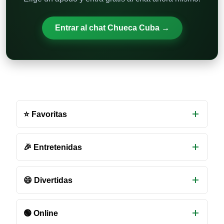
Entrar al chat Chueca Cuba →
Otras
salas
⭐ Favoritas
de
chat
disponibles
🎉 Entretenidas
😄 Divertidas
🟢 Online