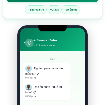
entrar
al
Sin registro
Gratis
Anónimo
chat
#Chueca Cuba
‹
😈
324 activos ahora
Hoy
Alguien para hablar de
música? 🎵
05:53 p. m.
Recién entro, ¿qué tal
todo? 😎
05:53 p. m.