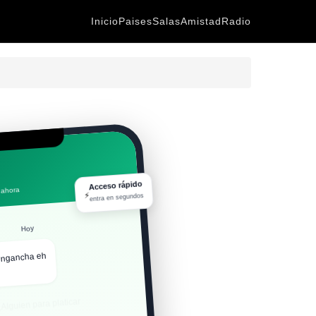
Inicio
Paises
Salas
Amistad
Radio
Acceso rápido
 ahora
⚡
entra en segundos
Hoy
engancha eh
Alguien para platicar