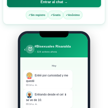
Entrar al chat →
entrar
al
Sin registro
Gratis
Anónimo
chat
#Bisexuales Risaralda
‹
😈
324 activos ahora
Hoy
Entré por curiosidad y me
quedé
03:14 a. m.
Entrando desde el cel 📱
se ve de 10.
03:14 a. m.