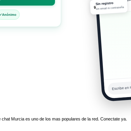
Sin registro
05:07 a. m.
🔒
sin email ni contraseña
Anónimo
Escribe en 
e chat Murcia es uno de los mas populares de la red. Conectate ya.