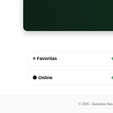
Otras
⭐ Favoritas
salas
de
🟢 Online
chat
disponibles
© 2026 - Derechos Res