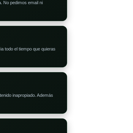
ra. No pedimos email ni
ia todo el tiempo que quieras
ntenido inapropiado. Además