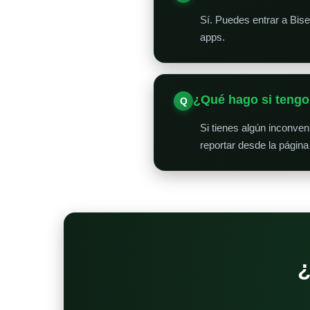
Sí. Puedes entrar a Bis
apps.
¿Qué hago si teng
Si tienes algún inconve
reportar desde la página
¿