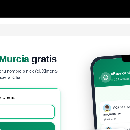
Murcia
gratis
 tu nombre o nick (ej. Ximena-
#Bisexual
😈
‹
der al Chat.
324 activos
Á GRATIS
Acá siempr
encanta. 🔥
05:07 a. m.
Hola equi
→