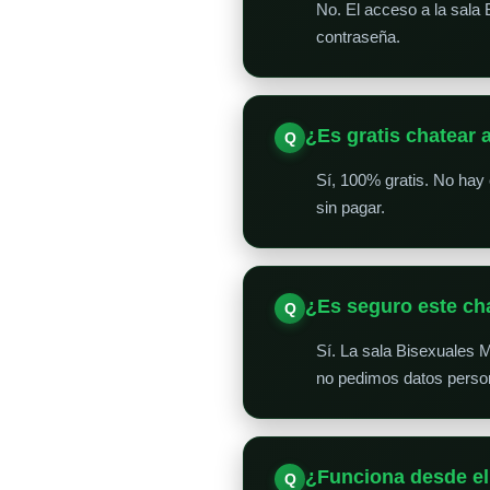
No. El acceso a la sala 
contraseña.
¿Es gratis chatear 
Sí, 100% gratis. No hay
sin pagar.
¿Es seguro este ch
Sí. La sala Bisexuales 
no pedimos datos person
¿Funciona desde el