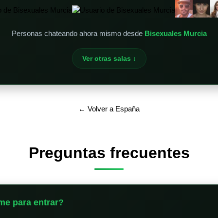
Personas chateando ahora mismo desde
Bisexuales Murcia
Ver otras salas ↓
← Volver a España
Preguntas frecuentes
me para entrar?