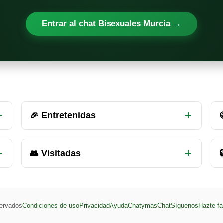
Entrar al chat Bisexuales Murcia →
🎉 Entretenidas
👥 Visitadas

ervados
Condiciones de uso
Privacidad
Ayuda
ChatymasChat
Síguenos
Hazte fa