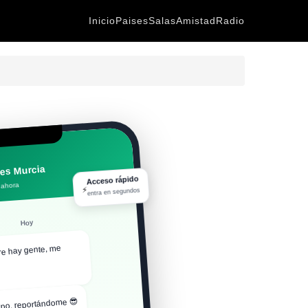
Inicio
Paises
Salas
Amistad
Radio
es Murcia
Acceso rápido
 ahora
⚡
entra en segundos
Hoy
e hay gente, me
po, reportándome 😎