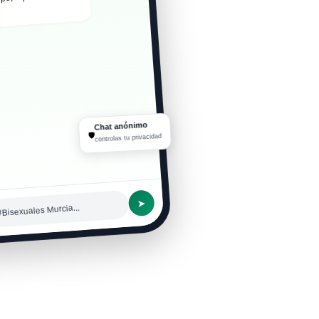
Chat anónimo
🛡
controlas tu privacidad
➤
#Bisexuales Murcia...