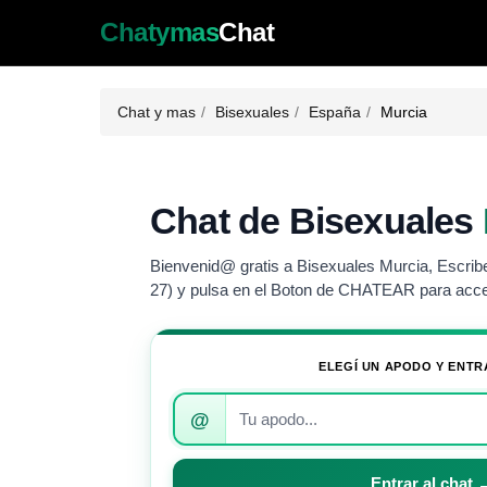
Chatymas
Chat
Chat y mas
Bisexuales
España
Murcia
Chat de Bisexuales
Bienvenid@ gratis a Bisexuales Murcia, Escribe
27) y pulsa en el Boton de CHATEAR para acce
ELEGÍ UN APODO Y ENTR
Introduce
@
tu
apodo
para
Entrar al chat 