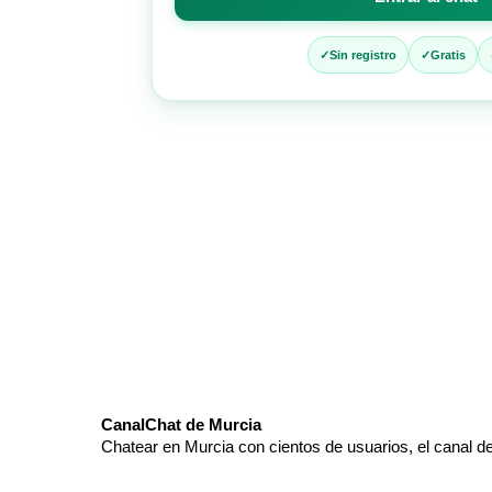
entrar
al
chat
Sin registro
Gratis
CanalChat de Murcia
Chatear en Murcia con cientos de usuarios, el canal d