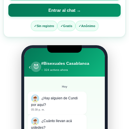
apodo
para
Entrar al chat →
entrar
al
Sin registro
Gratis
Anónimo
chat
#Bisexuales Casablanca
‹
😈
324 activos ahora
Hoy
¿Hay alguien de Cundi
por aquí?
05:39 p. m.
¿Cuánto llevan acá
ustedes?