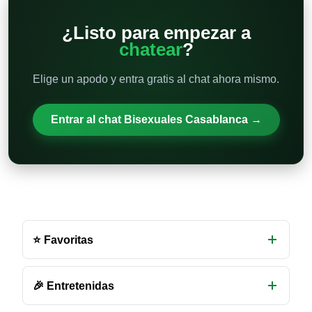
¿Listo para empezar a
chatear
?
Elige un apodo y entra gratis al chat ahora mismo.
Entrar al chat Bisexuales Casablanca →
Otras
salas
⭐ Favoritas
de
chat
disponibles
🎉 Entretenidas