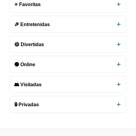
salas
⭐ Favoritas
de
chat
disponibles
🎉 Entretenidas
😄 Divertidas
🟢 Online
👥 Visitadas
🔒 Privadas