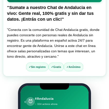
entrar
al
"Sumate a nuestro Chat de Andalucia en
chat
vivo: Gente real, 100% gratis y sin dar tus
datos. ¡Entrás con un clic!"
"Conecta con la comunidad de Chat Andalucia gratis, donde
puedes conocerte con personas reales de Andalucia sin
registro. Es una plataforma en español activa 24/7 para
encontrar gente de Andalucia. Unirse a este chat en línea
ofrece salas personalizadas con temas que interesan, un
tono directo, atractivo y cercano."
Sin registro
Gratis
Anónimo
#Andalucia
‹
😈
324 activos ahora