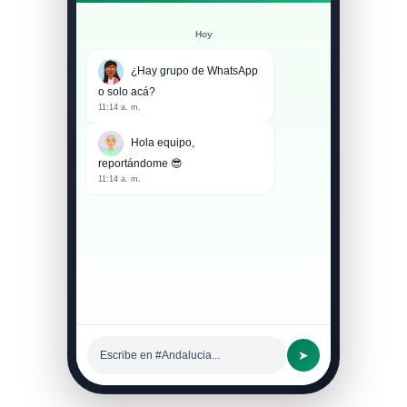
Hoy
¿Hay grupo de WhatsApp
o solo acá?
11:14 a. m.
Hola equipo,
reportándome 😎
11:14 a. m.
➤
Escribe en #Andalucia...