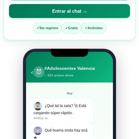
apodo
para
Entrar al chat →
entrar
al
Sin registro
Gratis
Anónimo
chat
#Adolescentes Valencia
‹
😈
324 activos ahora
Hoy
¿Qué tal la sala? 🚀 Está
cargando súper rápido.
10:03 p. m.
Qué buena onda hay acá
🔥