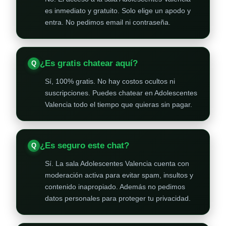
es inmediato y gratuito. Solo elige un apodo y
entra. No pedimos email ni contraseña.
¿Es gratis chatear aquí?
Sí, 100% gratis. No hay costos ocultos ni
suscripciones. Puedes chatear en Adolescentes
Valencia todo el tiempo que quieras sin pagar.
¿Es seguro este chat?
Sí. La sala Adolescentes Valencia cuenta con
moderación activa para evitar spam, insultos y
contenido inapropiado. Además no pedimos
datos personales para proteger tu privacidad.